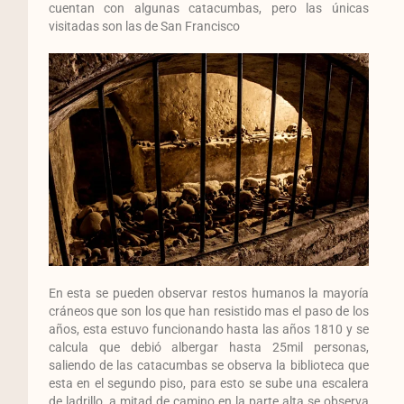
cuentan con algunas catacumbas, pero las únicas
visitadas son las de San Francisco
En esta se pueden observar restos humanos la mayoría
cráneos que son los que han resistido mas el paso de los
años, esta estuvo funcionando hasta las años 1810 y se
calcula que debió albergar hasta 25mil personas,
saliendo de las catacumbas se observa la biblioteca que
esta en el segundo piso, para esto se sube una escalera
de ladrillo, a mitad de camino en la parte alta se observa